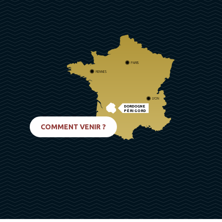
PARIS
RENNES
LYON
DORDOGNE
PÉRIGORD
BIARRITZ
COMMENT VENIR ?