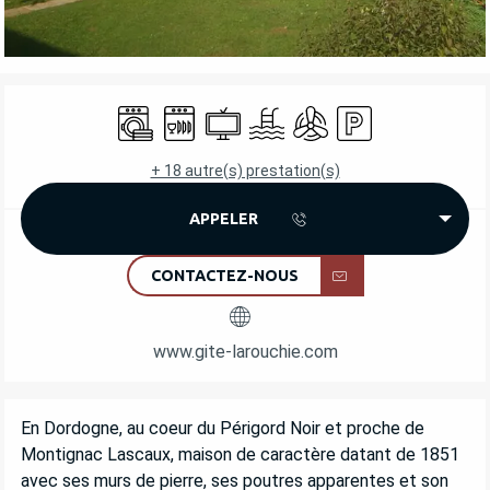
OUVERTURE ET COORDONNÉES
Lave linge
Lave vaisselle
Télévision
Piscine
Air conditionné
Parking
+ 18 autre(s) prestation(s)
APPELER
CONTACTEZ-NOUS
www.gite-larouchie.com
DESCRIPTION
En Dordogne, au coeur du Périgord Noir et proche de 
Montignac Lascaux, maison de caractère datant de 1851 
avec ses murs de pierre, ses poutres apparentes et son 