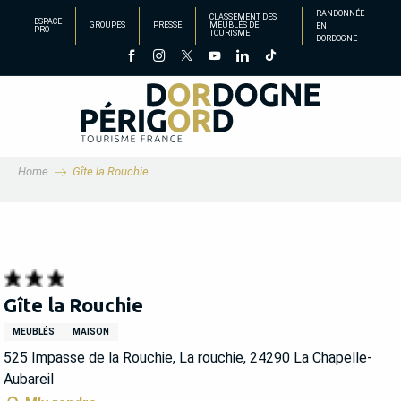
Aller
RANDONNÉE
CLASSEMENT DES
ESPACE
GROUPES
PRESSE
MEUBLÉS DE
EN
au
PRO
TOURISME
DORDOGNE
contenu
principal
Home
Gîte la Rouchie
Gîte la Rouchie
MEUBLÉS
MAISON
525 Impasse de la Rouchie, La rouchie, 24290 La Chapelle-
Aubareil