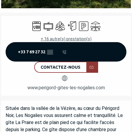
OUVERTURE ET COORDONNÉES
Lave vaisselle
Télévision
Air conditionné
Entrée indépendante
Parking
Terrasse
+ 16 autre(s) prestation(s)
+33 7 69 27 32
▒▒
CONTACTEZ-NOUS
www.perigord-gites-les-nogalies.com
DESCRIPTION
Située dans la vallée de la Vézère, au cœur du Périgord 
Noir, Les Nogalies vous assurent calme et tranquillité. Le 
gîte La Praire est de plain pied ce qui facilite l'accès 
depuis le parking. Ce gîte dispose d'une chambre pour 