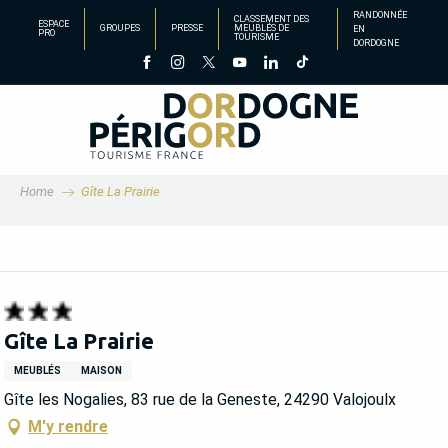
Aller
RANDONNÉE
CLASSEMENT DES
ESPACE
GROUPES
PRESSE
MEUBLÉS DE
EN
au
PRO
TOURISME
DORDOGNE
contenu
principal
Home
Gîte La Prairie
Gîte La Prairie
MEUBLÉS
MAISON
Gîte les Nogalies, 83 rue de la Geneste, 24290 Valojoulx
M'y rendre