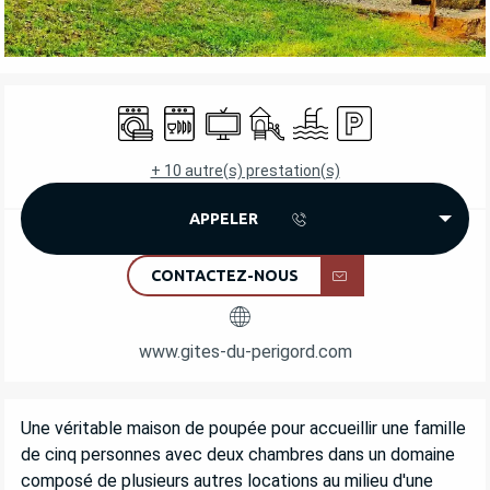
OUVERTURE ET COORDONNÉES
Lave linge
Lave vaisselle
Télévision
Jeux pour enfants / Espace jeu
Piscine
Parking
+ 10 autre(s) prestation(s)
APPELER
CONTACTEZ-NOUS
www.gites-du-perigord.com
DESCRIPTION
Une véritable maison de poupée pour accueillir une famille 
de cinq personnes avec deux chambres dans un domaine 
composé de plusieurs autres locations au milieu d'une 