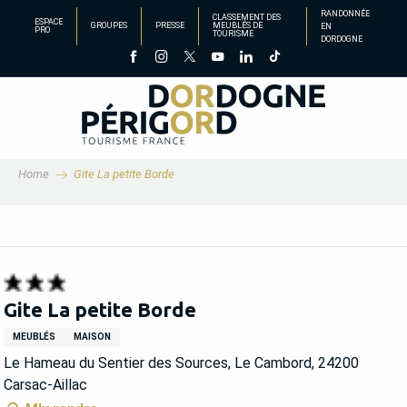
Aller
RANDONNÉE
CLASSEMENT DES
ESPACE
GROUPES
PRESSE
MEUBLÉS DE
EN
au
PRO
TOURISME
DORDOGNE
contenu
principal
Home
Gite La petite Borde
Gite La petite Borde
MEUBLÉS
MAISON
Le Hameau du Sentier des Sources, Le Cambord, 24200
Carsac-Aillac