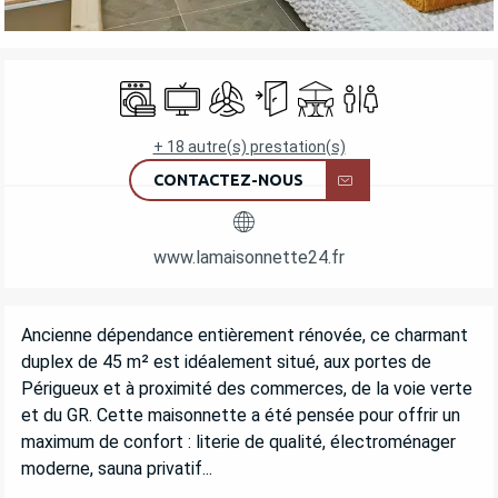
OUVERTURE ET COORDONNÉES
Lave linge
Télévision
Air conditionné
Entrée indépendante
Terrasse
Toilettes
+ 18 autre(s) prestation(s)
CONTACTEZ-NOUS
www.lamaisonnette24.fr
DESCRIPTION
Ancienne dépendance entièrement rénovée, ce charmant 
duplex de 45 m² est idéalement situé, aux portes de 
Périgueux et à proximité des commerces, de la voie verte 
et du GR. Cette maisonnette a été pensée pour offrir un 
maximum de confort : literie de qualité, électroménager 
moderne, sauna privatif...