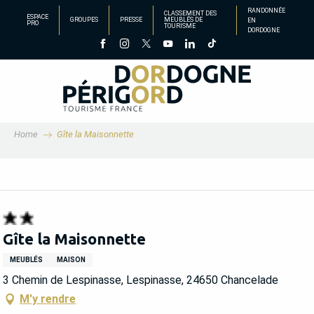
Aller
RANDONNÉE
CLASSEMENT DES
ESPACE
GROUPES
PRESSE
MEUBLÉS DE
EN
au
PRO
TOURISME
DORDOGNE
contenu
principal
Home
Gîte la Maisonnette
Gîte la Maisonnette
MEUBLÉS
MAISON
3 Chemin de Lespinasse, Lespinasse, 24650 Chancelade
M'y rendre