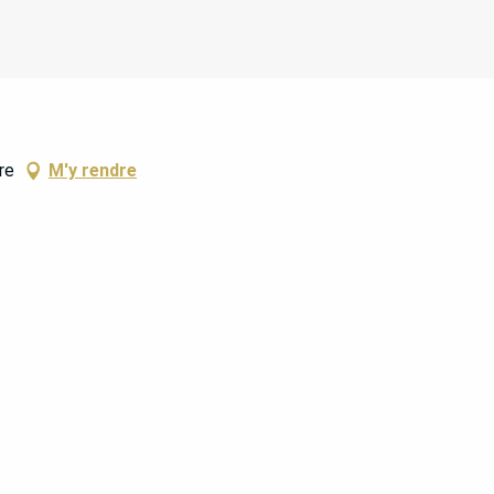
re
M'y rendre