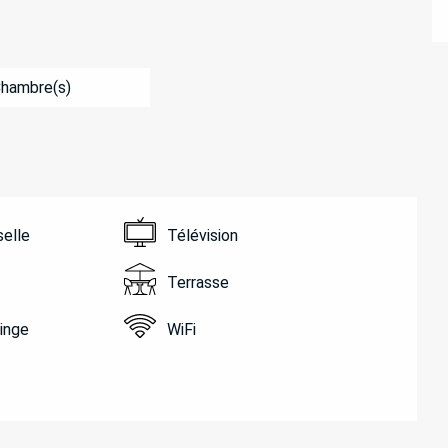
Chambre(s)
selle
Télévision
Terrasse
linge
WiFi