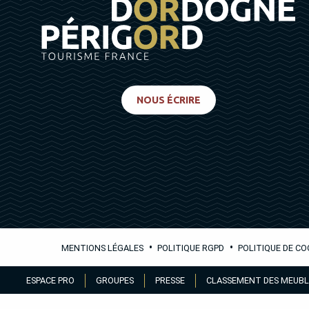
NOUS ÉCRIRE
•
•
MENTIONS LÉGALES
POLITIQUE RGPD
POLITIQUE DE CO
Aller
ESPACE PRO
GROUPES
PRESSE
CLASSEMENT DES MEUBL
au
contenu