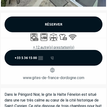
OUVERTURE ET COORDONNÉES
RÉSERVER
Lave linge
Lave vaisselle
Terrasse
Draps et linge
WiFi
+ 12 autre(s) prestation(s)
+33 5 36 15 00
▒▒
www.gites-de-france-dordogne.com
DESCRIPTION
Dans le Périgord Noir, le gite la Halte Fénelon est situé 
dans une rue très calme au cœur de la cité historique de 
Saint-Cyprien. Ce gite dispose de trois chambres pour huit 