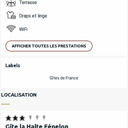
Terrasse
Draps et linge
WiFi
AFFICHER TOUTES LES PRESTATIONS
OFFRES DE PRESTATIONS
Labels
Labels
Gîtes de France
LOCALISATION
Gîte la Halte Fénelon