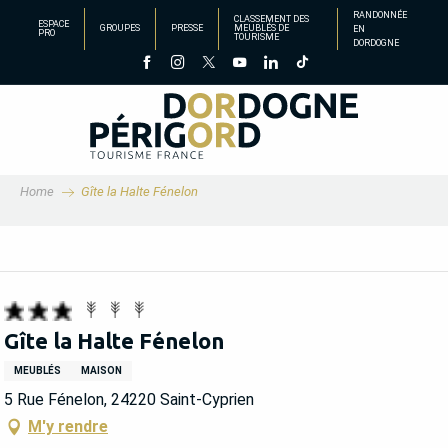
Aller
RANDONNÉE
CLASSEMENT DES
ESPACE
GROUPES
PRESSE
MEUBLÉS DE
EN
au
PRO
TOURISME
DORDOGNE
contenu
principal
Home
Gîte la Halte Fénelon
Gîte la Halte Fénelon
MEUBLÉS
MAISON
5 Rue Fénelon, 24220 Saint-Cyprien
M'y rendre