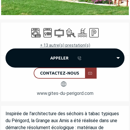
OUVERTURE ET COORDONNÉES
Lave linge
Lave vaisselle
Télévision
Jeux pour enfants / Espace jeu
Piscine
Parking
+ 13 autre(s) prestation(s)
APPELER
CONTACTEZ-NOUS
www.gites-du-perigord.com
DESCRIPTION
Inspirée de l'architecture des séchoirs à tabac typiques 
du Périgord, la Grange aux Amis a été réalisée dans une 
démarche résolument écologique : matériaux de 