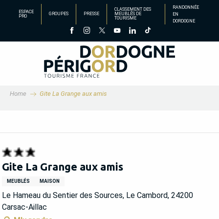
Aller
RANDONNÉE
CLASSEMENT DES
ESPACE
GROUPES
PRESSE
MEUBLÉS DE
EN
au
PRO
TOURISME
DORDOGNE
contenu
principal
Home
Gite La Grange aux amis
Gite La Grange aux amis
MEUBLÉS
MAISON
Le Hameau du Sentier des Sources, Le Cambord, 24200
Carsac-Aillac