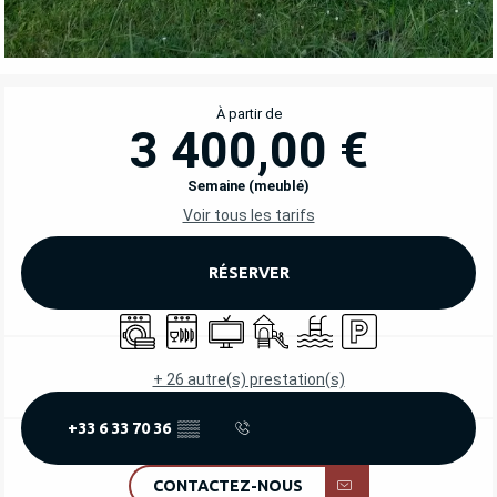
OUVERTURE ET COORDONNÉES
À partir de
3 400,00 €
Semaine (meublé)
Voir tous les tarifs
RÉSERVER
Lave linge
Lave vaisselle
Télévision
Jeux pour enfants / Espace jeu
Piscine
Parking
+ 26 autre(s) prestation(s)
+33 6 33 70 36
▒▒
CONTACTEZ-NOUS