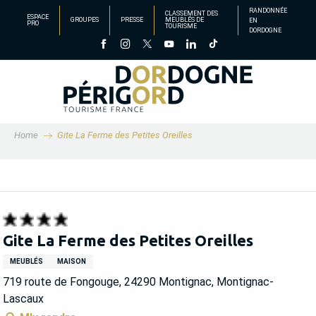
Aller
RANDONNÉE
CLASSEMENT DES
ESPACE
GROUPES
PRESSE
MEUBLÉS DE
EN
au
PRO
TOURISME
DORDOGNE
contenu
principal
Home
Gite La Ferme des Petites Oreilles
Gite La Ferme des Petites Oreilles
MEUBLÉS
MAISON
719 route de Fongouge, 24290 Montignac, Montignac-
Lascaux