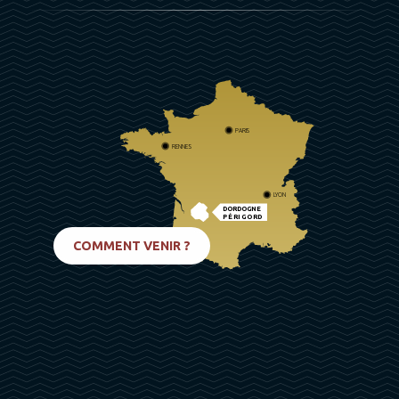
PARIS
RENNES
LYON
DORDOGNE
PÉRIGORD
BIARRITZ
COMMENT VENIR ?