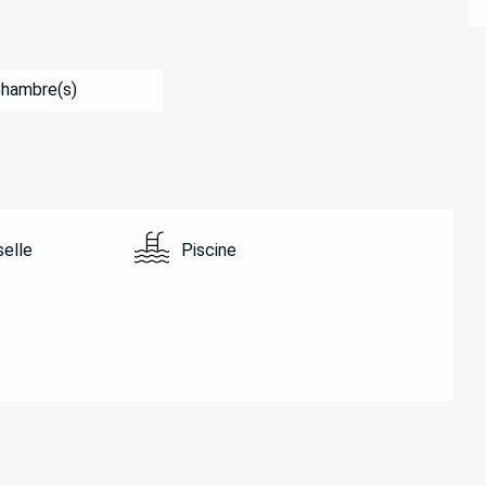
Chambre(s)
selle
Piscine