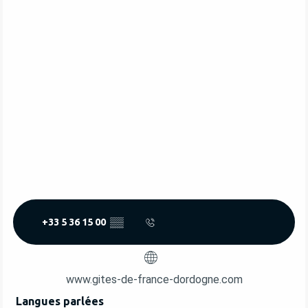
+33 5 36 15 00
▒▒
www.gites-de-france-dordogne.com
Langues parlées
Langues parlées