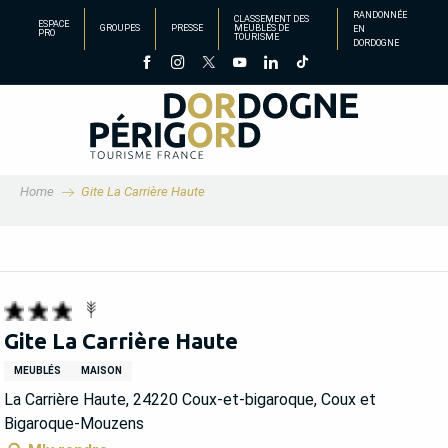
Aller
RANDONNÉE
CLASSEMENT DES
ESPACE
GROUPES
PRESSE
MEUBLÉS DE
EN
au
PRO
TOURISME
DORDOGNE
contenu
principal
Home
Gite La Carrière Haute
Gite La Carrière Haute
MEUBLÉS
MAISON
La Carrière Haute, 24220 Coux-et-bigaroque, Coux et
Bigaroque-Mouzens