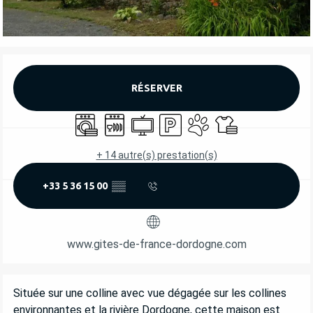
OUVERTURE ET COORDONNÉES
RÉSERVER
Lave linge
Lave vaisselle
Télévision
Parking
Animaux acceptés
Draps et linge
+ 14 autre(s) prestation(s)
+33 5 36 15 00
▒▒
www.gites-de-france-dordogne.com
DESCRIPTION
Située sur une colline avec vue dégagée sur les collines 
environnantes et la rivière Dordogne, cette maison est 