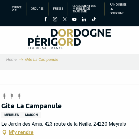
Aller
RANDONNÉE
CLASSEMENT DES
ESPACE
GROUPES
PRESSE
MEUBLÉS DE
EN
au
PRO
TOURISME
DORDOGNE
contenu
principal
Home
Gite La Campanule
Gite La Campanule
MEUBLÉS
MAISON
Le Jardin des Amis, 423 route de la Neille, 24220 Meyrals
M'y rendre