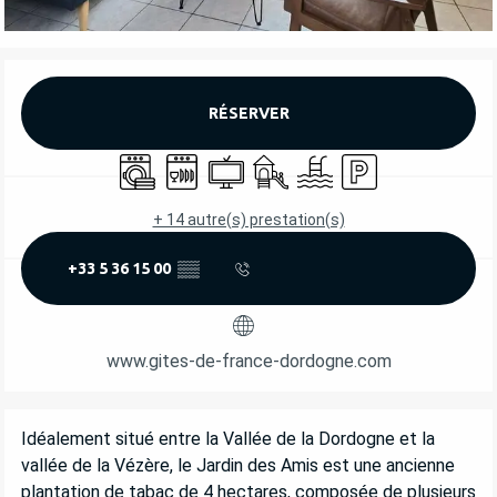
OUVERTURE ET COORDONNÉES
RÉSERVER
Lave linge
Lave vaisselle
Télévision
Jeux pour enfants / Espace jeu
Piscine
Parking
+ 14 autre(s) prestation(s)
+33 5 36 15 00
▒▒
www.gites-de-france-dordogne.com
DESCRIPTION
Idéalement situé entre la Vallée de la Dordogne et la 
vallée de la Vézère, le Jardin des Amis est une ancienne 
plantation de tabac de 4 hectares, composée de plusieurs 