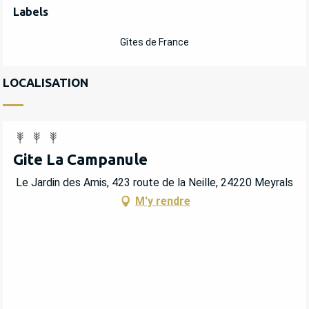
OFFRES DE PRESTATIONS
Labels
Labels
Gîtes de France
LOCALISATION
Gite La Campanule
Le Jardin des Amis, 423 route de la Neille, 24220 Meyrals
M'y rendre