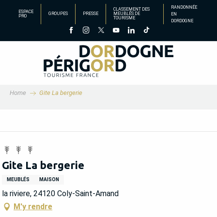
Aller
RANDONNÉE
CLASSEMENT DES
ESPACE
GROUPES
PRESSE
MEUBLÉS DE
EN
au
PRO
TOURISME
DORDOGNE
contenu
principal
Home
Gite La bergerie
Gite La bergerie
MEUBLÉS
MAISON
la riviere, 24120 Coly-Saint-Amand
M'y rendre