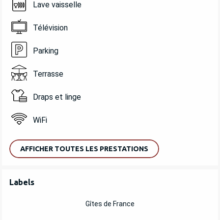
Lave vaisselle
Télévision
Parking
Terrasse
Draps et linge
WiFi
AFFICHER TOUTES LES PRESTATIONS
OFFRES DE PRESTATIONS
Labels
Labels
Gîtes de France