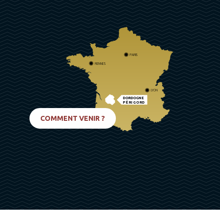
PARIS
RENNES
LYON
DORDOGNE
PÉRIGORD
BIARRITZ
COMMENT VENIR ?