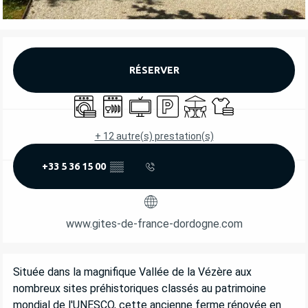
OUVERTURE ET COORDONNÉES
RÉSERVER
Lave linge
Lave vaisselle
Télévision
Parking
Terrasse
Draps et linge
+ 12 autre(s) prestation(s)
+33 5 36 15 00
▒▒
www.gites-de-france-dordogne.com
DESCRIPTION
Située dans la magnifique Vallée de la Vézère aux 
nombreux sites préhistoriques classés au patrimoine 
mondial de l'UNESCO, cette ancienne ferme rénovée en 