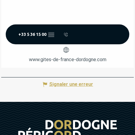
+33 5 36 15 00
▒▒
www.gites-de-france-dordogne.com
Signaler une erreur