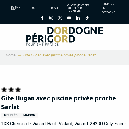
Aller
RANDONNÉE
CLASSEMENT DES
ESPACE
GROUPES
PRESSE
MEUBLÉS DE
EN
au
PRO
TOURISME
DORDOGNE
contenu
principal
Home
Gîte Hugan avec piscine privée proche Sarlat
Gîte Hugan avec piscine privée proche
Sarlat
MEUBLÉS
MAISON
138 Chemin de Vialard Haut, Vialard, Vialard, 24290 Coly-Saint-