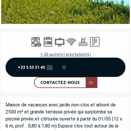
OUVERTURE ET COORDONNÉES
Lave linge
Lave vaisselle
Télévision
WiFi
Piscine
Parking
+ 26 autre(s) prestation(s)
+33 5 53 31 45
▒▒
CONTACTEZ-NOUS
DESCRIPTION
Maison de vacances avec jardin non-clos et arboré de 
2500 m² et grande terrasse privée qui surplombe sa 
piscine privée et clôturée ouverte à partir du 01/05 (12 x 
6 m, prof. : 0,80 à 1,80 m).Espace clos tout autour de la 