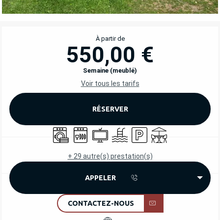
OUVERTURE ET COORDONNÉES
À partir de
550,00 €
Semaine (meublé)
Voir tous les tarifs
RÉSERVER
Lave linge
Lave vaisselle
Télévision
Piscine
Parking
Terrasse
+ 29 autre(s) prestation(s)
APPELER
CONTACTEZ-NOUS