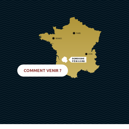
PARIS
RENNES
LYON
DORDOGNE
PÉRIGORD
BIARRITZ
COMMENT VENIR ?