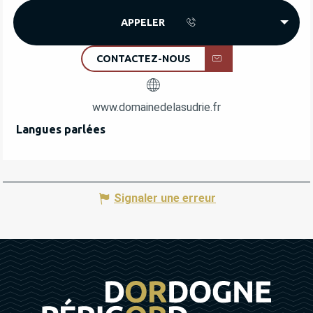
APPELER
CONTACTEZ-NOUS
www.domainedelasudrie.fr
Langues parlées
Langues parlées
Signaler une erreur