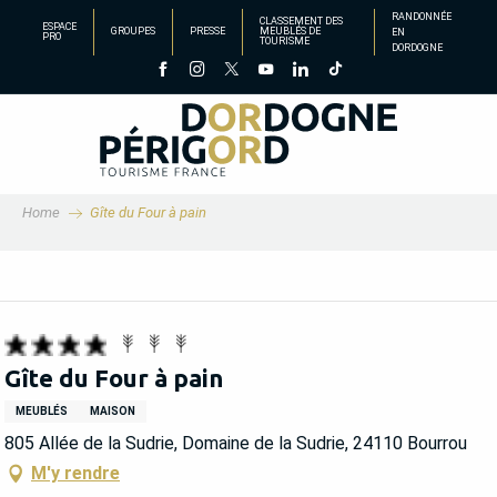
Aller
RANDONNÉE
CLASSEMENT DES
ESPACE
GROUPES
PRESSE
MEUBLÉS DE
EN
au
PRO
TOURISME
DORDOGNE
contenu
principal
Home
Gîte du Four à pain
Gîte du Four à pain
MEUBLÉS
MAISON
805 Allée de la Sudrie, Domaine de la Sudrie, 24110 Bourrou
M'y rendre