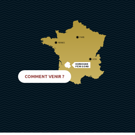
PARIS
RENNES
LYON
DORDOGNE
PÉRIGORD
BIARRITZ
COMMENT VENIR ?