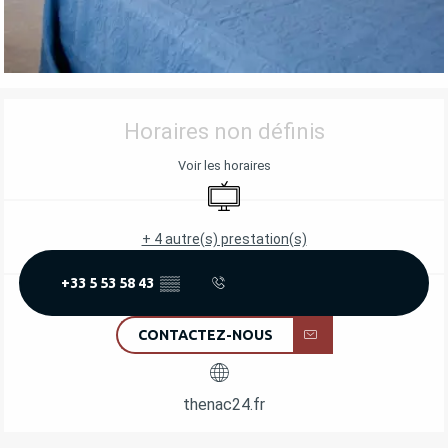
OUVERTURE ET COORDONNÉES
Horaires non définis
Voir les horaires
Télévision
+ 4 autre(s) prestation(s)
+33 5 53 58 43
▒▒
CONTACTEZ-NOUS
thenac24.fr