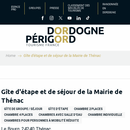
Aller
RANDONNÉE
CLASSEMENT DES
ESPACE
GROUPES
PRESSE
MEUBLÉS DE
EN
au
PRO
TOURISME
DORDOGNE
contenu
principal
Home
Gîte d'étape et de séjour de la Mairie de Thénac
Gîte d'étape et de séjour de la Mairie de
Thénac
GÎTE DE GROUPE / SÉJOUR
GÎTE D'ÉTAPE
CHAMBRE 2 PLACES
CHAMBRE 4 PLACES
CHAMBRES AVEC SALLE D'EAU
CHAMBRE INDIVIDUELLE
CHAMBRES POUR PERSONNES À MOBILITÉ RÉDUITE
Le Bourg, 24240 Thénac