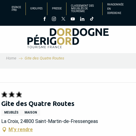
Aller
RANDONNÉE
CLASSEMENT DES
ESPACE
GROUPES
PRESSE
MEUBLÉS DE
EN
au
PRO
TOURISME
DORDOGNE
contenu
principal
Home
Gite des Quatre Routes
Gite des Quatre Routes
MEUBLÉS
MAISON
La Croix, 24800 Saint-Martin-de-Fressengeas
M'y rendre