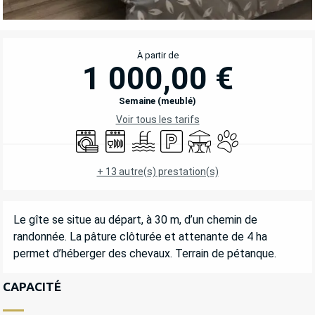
OUVERTURE ET COORDONNÉES
À partir de
1 000,00 €
Semaine (meublé)
Voir tous les tarifs
Lave linge
Lave vaisselle
Piscine
Parking
Terrasse
Animaux acceptés
+ 13 autre(s) prestation(s)
DESCRIPTION
Le gîte se situe au départ, à 30 m, d’un chemin de 
randonnée. La pâture clôturée et attenante de 4 ha 
permet d’héberger des chevaux. Terrain de pétanque.
CAPACITÉ