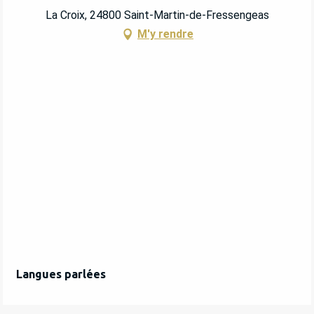
La Croix, 24800 Saint-Martin-de-Fressengeas
M'y rendre
Langues parlées
Langues parlées