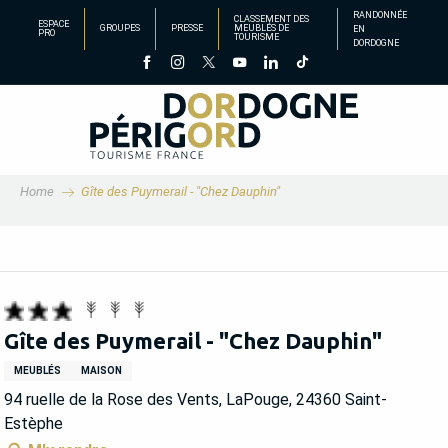
Aller
RANDONNÉE
CLASSEMENT DES
ESPACE
GROUPES
PRESSE
MEUBLÉS DE
EN
au
PRO
TOURISME
DORDOGNE
contenu
principal
Home
Gîte des Puymerail - "Chez Dauphin"
Gîte des Puymerail - "Chez Dauphin"
MEUBLÉS
MAISON
94 ruelle de la Rose des Vents, LaPouge, 24360 Saint-
Estèphe