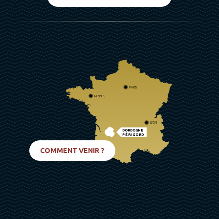
PARIS
RENNES
LYON
DORDOGNE
PÉRIGORD
BIARRITZ
COMMENT VENIR ?