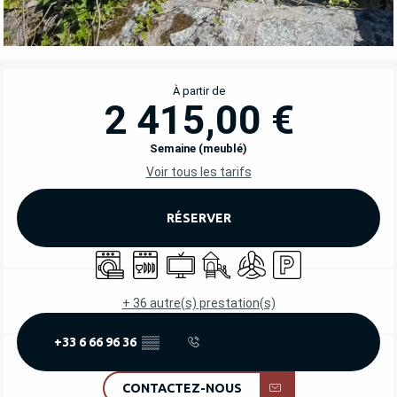
OUVERTURE ET COORDONNÉES
À partir de
2 415,00 €
Semaine (meublé)
Voir tous les tarifs
RÉSERVER
Lave linge
Lave vaisselle
Télévision
Jeux pour enfants / Espace jeu
Air conditionné
Parking
+ 36 autre(s) prestation(s)
+33 6 66 96 36
▒▒
CONTACTEZ-NOUS