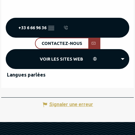
+33 6 66 96 36
▒▒
CONTACTEZ-NOUS
VOIR LES SITES WEB
Langues parlées
Langues parlées
Signaler une erreur