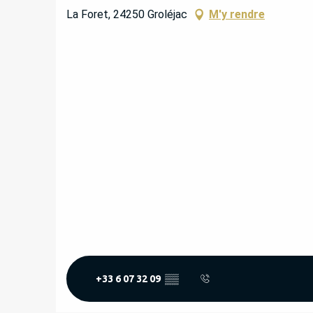
La Foret, 24250 Groléjac
M'y rendre
+33 6 07 32 09
▒▒