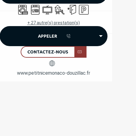
Lave linge
Lave vaisselle
Télévision
Jeux pour enfants / Espace jeux
Entrée indépendante
Parking
+ 27 autre(s) prestation(s)
APPELER
CONTACTEZ-NOUS
www.petitnicemonaco-douzillac.fr