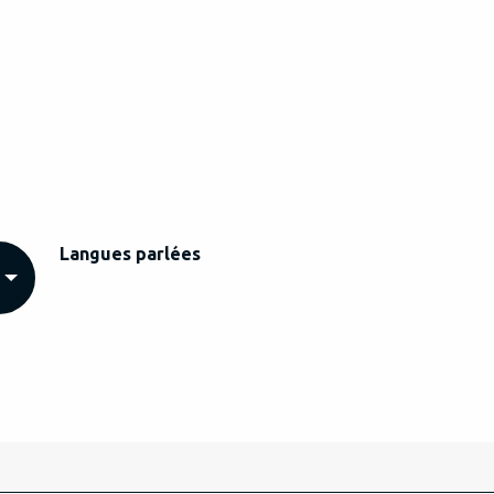
Langues parlées
Langues parlées