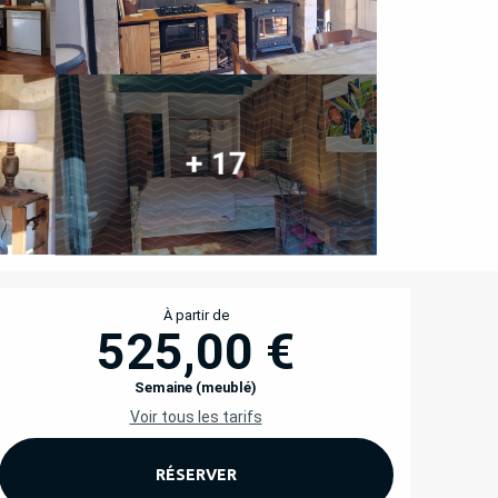
+ 17
OUVERTURE ET COORD
À partir de
525,00 €
Semaine (meublé)
Voir tous les tarifs
RÉSERVER