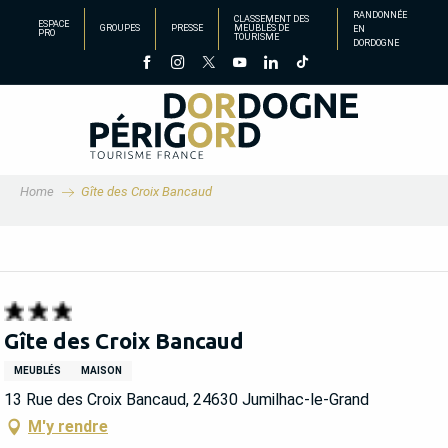
Aller
RANDONNÉE
CLASSEMENT DES
ESPACE
GROUPES
PRESSE
MEUBLÉS DE
EN
au
PRO
TOURISME
DORDOGNE
contenu
principal
Home
Gîte des Croix Bancaud
Gîte des Croix Bancaud
MEUBLÉS
MAISON
13 Rue des Croix Bancaud, 24630 Jumilhac-le-Grand
M'y rendre