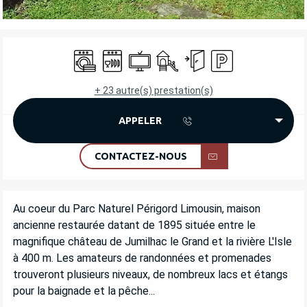
OUVERTURE ET COORDONNÉES
Lave linge
Lave vaisselle
Télévision
Jeux pour enfants / Espace jeu
Entrée indépendante
Parking
+ 23 autre(s) prestation(s)
APPELER
CONTACTEZ-NOUS
DESCRIPTION
Au coeur du Parc Naturel Périgord Limousin, maison 
ancienne restaurée datant de 1895 située entre le 
magnifique château de Jumilhac le Grand et la rivière L'Isle 
à 400 m. Les amateurs de randonnées et promenades 
trouveront plusieurs niveaux, de nombreux lacs et étangs 
pour la baignade et la pêche...