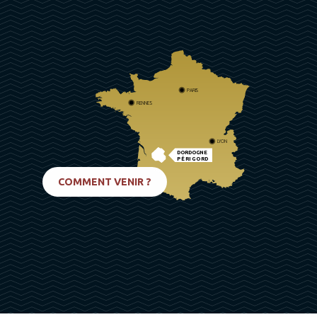
PARIS
RENNES
LYON
DORDOGNE
PÉRIGORD
BIARRITZ
COMMENT VENIR ?