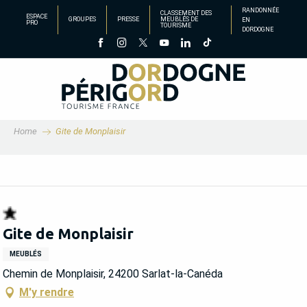
Aller
RANDONNÉE
CLASSEMENT DES
ESPACE
GROUPES
PRESSE
MEUBLÉS DE
EN
au
PRO
TOURISME
DORDOGNE
contenu
principal
Home
Gite de Monplaisir
Gite de Monplaisir
MEUBLÉS
Chemin de Monplaisir, 24200 Sarlat-la-Canéda
M'y rendre