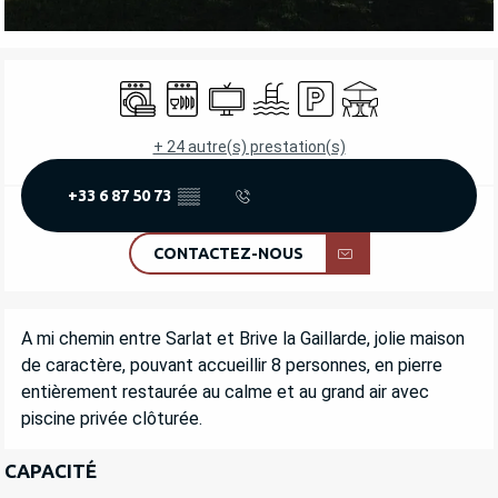
OUVERTURE ET COORDONNÉES
Lave linge
Lave vaisselle
Télévision
Piscine
Parking
Terrasse
+ 24 autre(s) prestation(s)
+33 6 87 50 73
▒▒
CONTACTEZ-NOUS
DESCRIPTION
A mi chemin entre Sarlat et Brive la Gaillarde, jolie maison 
de caractère, pouvant accueillir 8 personnes, en pierre 
entièrement restaurée au calme et au grand air avec 
piscine privée clôturée.
CAPACITÉ