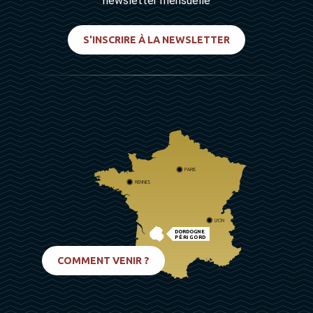
newsletter mensuelle
S'INSCRIRE À LA NEWSLETTER
PARIS
RENNES
LYON
DORDOGNE
PÉRIGORD
BIARRITZ
COMMENT VENIR ?