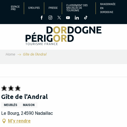
Aller
RANDONNÉE
CLASSEMENT DES
ESPACE
GROUPES
PRESSE
MEUBLÉS DE
EN
au
PRO
TOURISME
DORDOGNE
contenu
principal
Home
Gîte de l'Andral
Gîte de l'Andral
MEUBLÉS
MAISON
Le Bourg, 24590 Nadaillac
M'y rendre