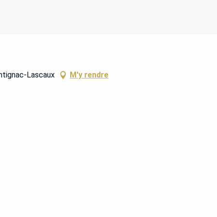
ntignac-Lascaux
M'y rendre