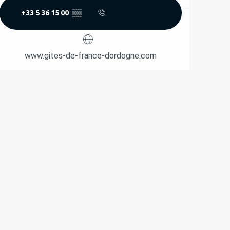
+33 5 36 15 00
▒▒
www.gites-de-france-dordogne.com