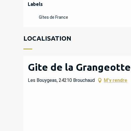
OFFRES DE PREST
Labels
Labels
Gîtes de France
LOCALISATION
Gite de la Grangeotte
Les Bouygeas, 24210 Brouchaud
M'y rendre