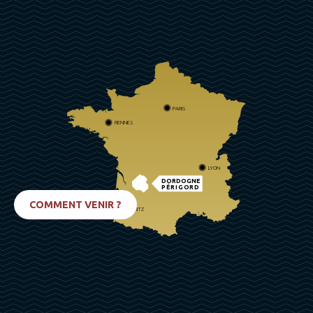
PARIS
RENNES
LYON
DORDOGNE
PÉRIGORD
COMMENT VENIR ?
BIARRITZ