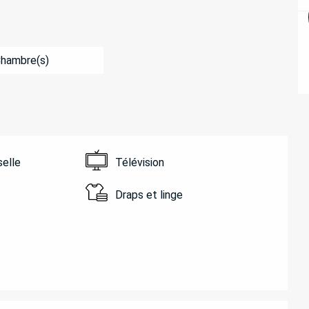
Chambre(s)
selle
Télévision
Draps et linge