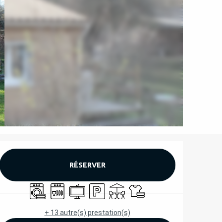
OUVERTURE ET COORD
RÉSERVER
Lave linge
Lave vaisselle
Télévision
Parking
Terrasse
Draps et linge
+ 13 autre(s) prestation(s)