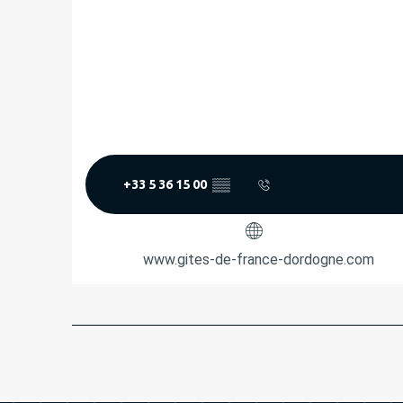
+33 5 36 15 00
▒▒
www.gites-de-france-dordogne.com