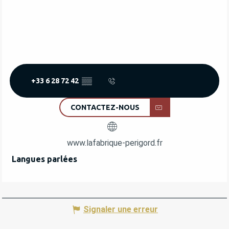
+33 6 28 72 42
▒▒
CONTACTEZ-NOUS
www.lafabrique-perigord.fr
Langues parlées
Langues parlées
Signaler une erreur