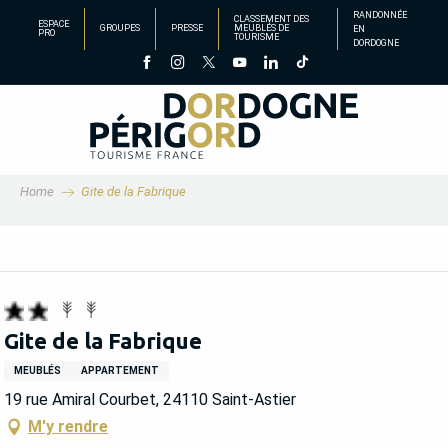
Aller
RANDONNÉE
CLASSEMENT DES
ESPACE
GROUPES
PRESSE
MEUBLÉS DE
EN
au
PRO
TOURISME
DORDOGNE
contenu
principal
Home
Gite de la Fabrique
Gite de la Fabrique
MEUBLÉS
APPARTEMENT
19 rue Amiral Courbet, 24110 Saint-Astier
M'y rendre