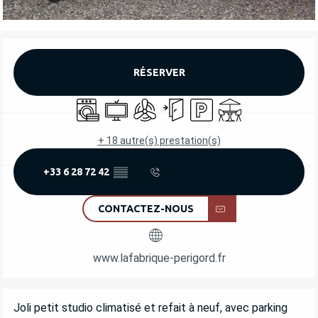
OUVERTURE ET COORDONNÉES
RÉSERVER
Lave linge
Télévision
Air conditionné
Entrée indépendante
Parking
Terrasse
+ 18 autre(s) prestation(s)
+33 6 28 72 42
▒▒
CONTACTEZ-NOUS
www.lafabrique-perigord.fr
DESCRIPTION
Joli petit studio climatisé et refait à neuf, avec parking 