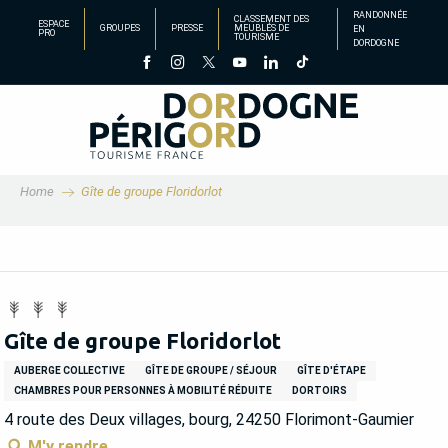
Aller
RANDONNÉE
CLASSEMENT DES
ESPACE
GROUPES
PRESSE
MEUBLÉS DE
EN
au
PRO
TOURISME
DORDOGNE
contenu
principal
Home
Gîte de groupe Floridorlot
Gîte de groupe Floridorlot
AUBERGE COLLECTIVE
GÎTE DE GROUPE / SÉJOUR
GÎTE D'ÉTAPE
CHAMBRES POUR PERSONNES À MOBILITÉ RÉDUITE
DORTOIRS
4 route des Deux villages, bourg, 24250 Florimont-Gaumier
M'y rendre