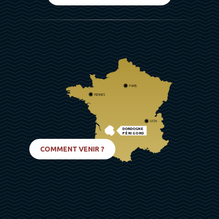
PARIS
RENNES
LYON
DORDOGNE
PÉRIGORD
BIARRITZ
COMMENT VENIR ?