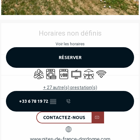
OUVERTURE ET COORDONNÉES
Horaires non définis
Voir les horaires
RÉSERVER
Air conditionné
Lave linge
Lave vaisselle
Télévision
Terrasse
WiFi
+ 27 autre(s) prestation(s)
+33 6 78 19 72
▒▒
CONTACTEZ-NOUS
www.gites-de-france-dordogne.com