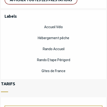
AFFICHER TOUTES LES PRESTATIONS
OFFRES DE PRESTATIONS
Labels
Labels
Accueil Vélo
Hébergement pêche
Rando Accueil
Rando Etape Périgord
Gîtes de France
TARIFS