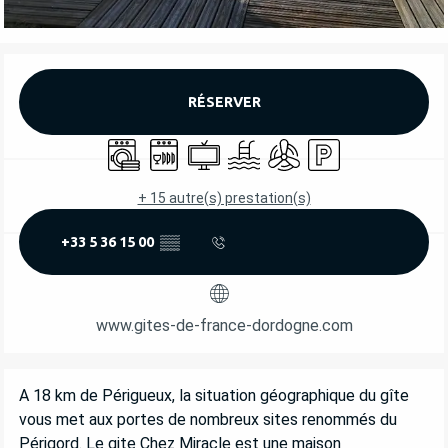
OUVERTURE ET COORDONNÉES
RÉSERVER
Lave linge
Lave vaisselle
Télévision
Piscine
Air conditionné
Parking
+ 15 autre(s) prestation(s)
+33 5 36 15 00
▒▒
www.gites-de-france-dordogne.com
DESCRIPTION
A 18 km de Périgueux, la situation géographique du gîte 
vous met aux portes de nombreux sites renommés du 
Périgord. Le gite Chez Miracle est une maison 