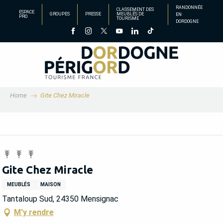
Aller
RANDONNÉE
CLASSEMENT DES
ESPACE
GROUPES
PRESSE
MEUBLÉS DE
EN
au
PRO
TOURISME
DORDOGNE
contenu
principal
Home
Gite Chez Miracle
Gite Chez Miracle
MEUBLÉS
MAISON
Tantaloup Sud, 24350 Mensignac
M'y rendre