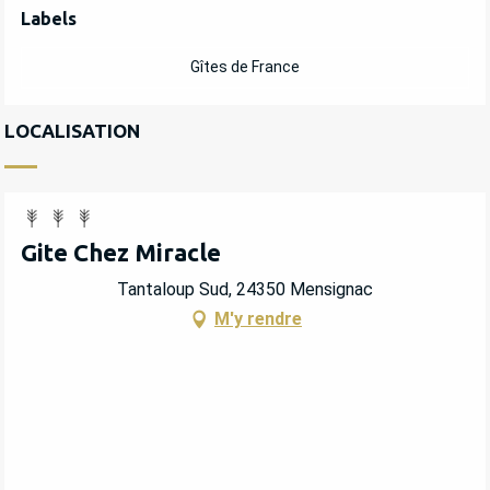
OFFRES DE PRESTATIONS
Labels
Labels
Gîtes de France
LOCALISATION
Gite Chez Miracle
Tantaloup Sud, 24350 Mensignac
M'y rendre