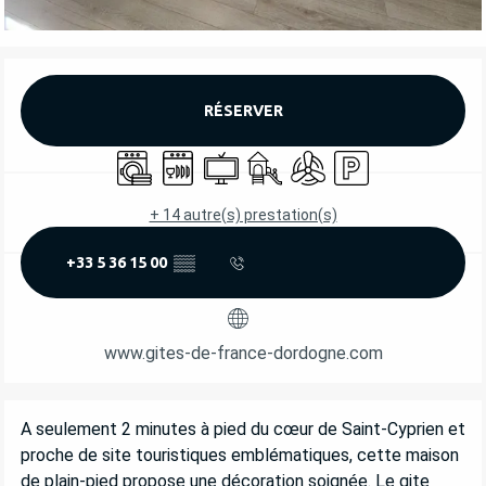
OUVERTURE ET COORDONNÉES
RÉSERVER
Lave linge
Lave vaisselle
Télévision
Jeux pour enfants / Espace jeu
Air conditionné
Parking
+ 14 autre(s) prestation(s)
+33 5 36 15 00
▒▒
www.gites-de-france-dordogne.com
DESCRIPTION
A seulement 2 minutes à pied du cœur de Saint-Cyprien et 
proche de site touristiques emblématiques, cette maison 
de plain-pied propose une décoration soignée. Le gite 