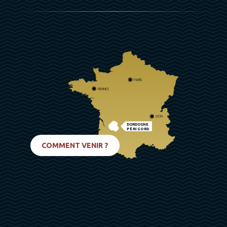
PARIS
RENNES
LYON
DORDOGNE
PÉRIGORD
BIARRITZ
COMMENT VENIR ?