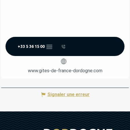
+33 5 36 15 00
▒▒
www.gites-de-france-dordogne.com
Signaler une erreur