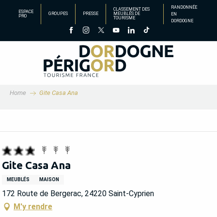
Aller
RANDONNÉE
CLASSEMENT DES
ESPACE
GROUPES
PRESSE
MEUBLÉS DE
EN
au
PRO
TOURISME
DORDOGNE
contenu
principal
Home
Gite Casa Ana
Gite Casa Ana
MEUBLÉS
MAISON
172 Route de Bergerac, 24220 Saint-Cyprien
M'y rendre