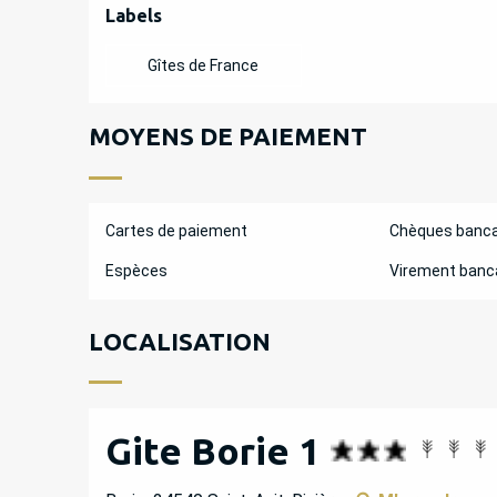
OFFRES DE PREST
Labels
Labels
Gîtes de France
MOYENS DE PAIEMENT
Cartes de paiement
Chèques banca
Espèces
Virement banc
LOCALISATION
Gite Borie 1