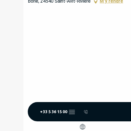
Borie, 24540 Saint-Avit-Rivière
M'y rendre
+33 5 36 15 00
▒▒