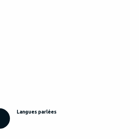
Langues parlées
Langues parlées