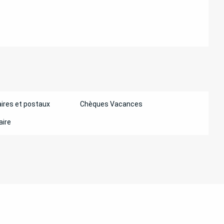
ATIONS
ires et postaux
Chèques Vacances
aire