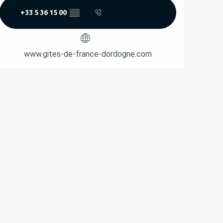
+33 5 36 15 00
▒▒
www.gites-de-france-dordogne.com