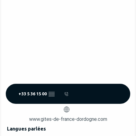
+33 5 36 15 00
▒▒
www.gites-de-france-dordogne.com
Langues parlées
Langues parlées