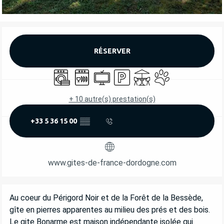
OUVERTURE ET COORDONNÉES
RÉSERVER
Lave linge
Lave vaisselle
Télévision
Parking
Terrasse
Animaux acceptés
+ 10 autre(s) prestation(s)
+33 5 36 15 00
▒▒
www.gites-de-france-dordogne.com
DESCRIPTION
Au coeur du Périgord Noir et de la Forêt de la Bessède, 
gîte en pierres apparentes au milieu des prés et des bois. 
Le gite Bonarme est maison indépendante isolée qui 