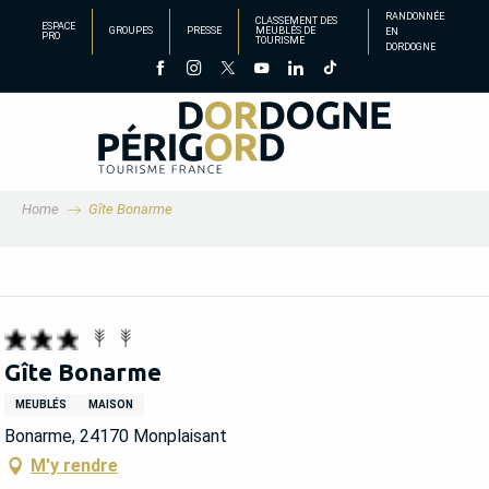
Aller
RANDONNÉE
CLASSEMENT DES
ESPACE
GROUPES
PRESSE
MEUBLÉS DE
EN
au
PRO
TOURISME
DORDOGNE
contenu
principal
Home
Gîte Bonarme
Gîte Bonarme
MEUBLÉS
MAISON
Bonarme, 24170 Monplaisant
M'y rendre