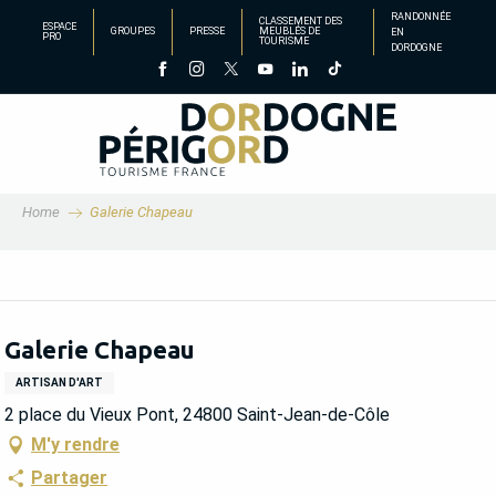
Aller
RANDONNÉE
CLASSEMENT DES
ESPACE
GROUPES
PRESSE
MEUBLÉS DE
EN
au
PRO
TOURISME
DORDOGNE
contenu
principal
Home
Galerie Chapeau
Galerie Chapeau
ARTISAN D'ART
2 place du Vieux Pont, 24800 Saint-Jean-de-Côle
M'y rendre
Partager