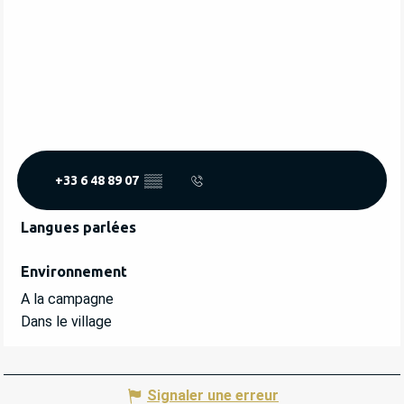
+33 6 48 89 07
▒▒
Langues parlées
Langues parlées
Environnement
Environnement
A la campagne
Dans le village
Signaler une erreur