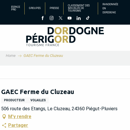
Aller
RANDONNÉE
CLASSEMENT DES
ESPACE
GROUPES
PRESSE
MEUBLÉS DE
EN
au
PRO
TOURISME
DORDOGNE
contenu
principal
Home
GAEC Ferme du Cluzeau
GAEC Ferme du Cluzeau
PRODUCTEUR
VOLAILLES
506 route des Etangs, Le Cluzeau, 24360 Piégut-Pluviers
M'y rendre
Partager