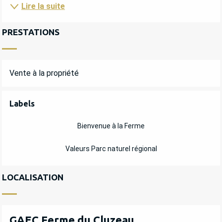
Lire la suite
PRESTATIONS
Vente à la propriété
OFFRES DE PRESTATIONS
Labels
Labels
Bienvenue à la Ferme
Valeurs Parc naturel régional
LOCALISATION
GAEC Ferme du Cluzeau