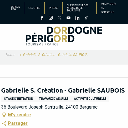
Aller
RANDONNÉE
CLASSEMENT DES
ESPACE
GROUPES
PRESSE
MEUBLÉS DE
EN
au
PRO
TOURISME
DORDOGNE
contenu
principal
Home
Gabrielle S. Création - Gabrielle SAUBOIS
Gabrielle S. Création - Gabrielle SAUBOIS
STAGE D’INITIATION
TRAVAUX D’AIGUILLE
ACTIVITÉ CULTURELLE
36 Boulevard Joseph Santraille, 24100 Bergerac
M'y rendre
Partager