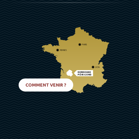
PARIS
RENNES
LYON
DORDOGNE
PÉRIGORD
BIARRITZ
COMMENT VENIR ?