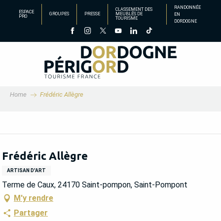
Aller
RANDONNÉE
CLASSEMENT DES
ESPACE
GROUPES
PRESSE
MEUBLÉS DE
EN
au
PRO
TOURISME
DORDOGNE
contenu
principal
Home
Frédéric Allègre
Frédéric Allègre
ARTISAN D'ART
Terme de Caux, 24170 Saint-pompon, Saint-Pompont
M'y rendre
Partager