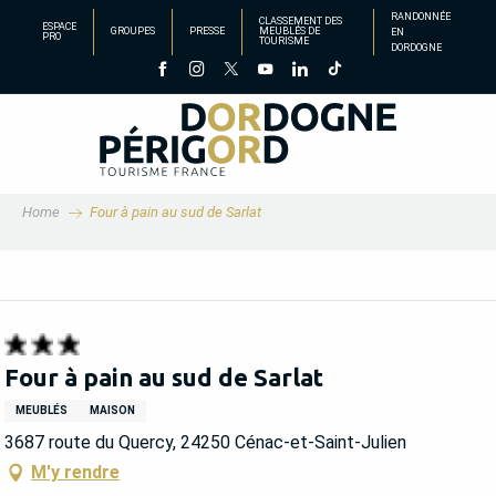
Aller
RANDONNÉE
CLASSEMENT DES
ESPACE
GROUPES
PRESSE
MEUBLÉS DE
EN
au
PRO
TOURISME
DORDOGNE
contenu
principal
Home
Four à pain au sud de Sarlat
Four à pain au sud de Sarlat
MEUBLÉS
MAISON
3687 route du Quercy, 24250 Cénac-et-Saint-Julien
M'y rendre