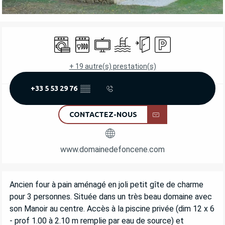
OUVERTURE ET COORDONNÉES
Lave linge
Lave vaisselle
Télévision
Piscine
Entrée indépendante
Parking
+ 19 autre(s) prestation(s)
+33 5 53 29 76
▒▒
CONTACTEZ-NOUS
www.domainedefoncene.com
DESCRIPTION
Ancien four à pain aménagé en joli petit gîte de charme 
pour 3 personnes. Située dans un très beau domaine avec 
son Manoir au centre. Accès à la piscine privée (dim 12 x 6 
- prof 1.00 à 2.10 m remplie par eau de source) et 