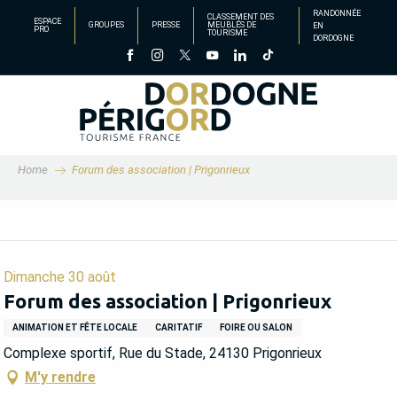
Aller
RANDONNÉE
CLASSEMENT DES
ESPACE
GROUPES
PRESSE
MEUBLÉS DE
EN
au
PRO
TOURISME
DORDOGNE
contenu
principal
Home
Forum des association | Prigonrieux
Dimanche 30 août
Forum des association | Prigonrieux
ANIMATION ET FÊTE LOCALE
CARITATIF
FOIRE OU SALON
Complexe sportif, Rue du Stade, 24130 Prigonrieux
M'y rendre