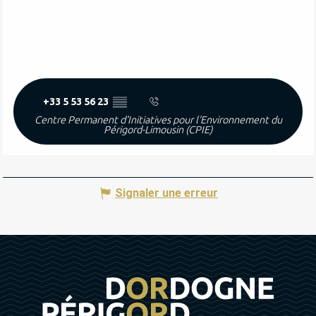
+33 5 53 56 23
▒▒
Centre Permanent d'Initiatives pour l'Environnement du
Périgord-Limousin (CPIE)
Signaler une erreur