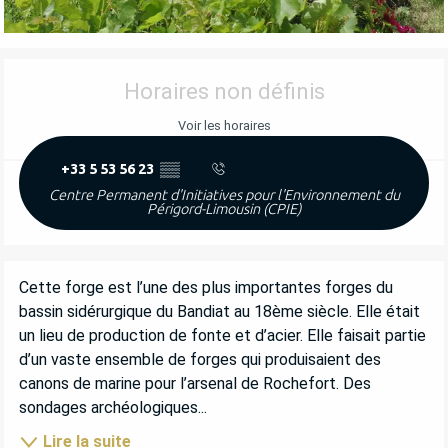
OUVERTURE ET COORDONNÉES
Horaires non définis
Voir les horaires
+33 5 53 56 23
▒▒
Centre Permanent d'Initiatives pour l'Environnement du
Périgord-Limousin (CPIE)
DESCRIPTION
Cette forge est l’une des plus importantes forges du 
bassin sidérurgique du Bandiat au 18ème siècle. Elle était 
un lieu de production de fonte et d’acier. Elle faisait partie 
d’un vaste ensemble de forges qui produisaient des 
canons de marine pour l’arsenal de Rochefort. Des 
sondages archéologiques...
Lire la suite