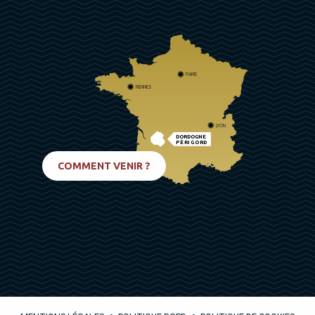
PARIS
RENNES
LYON
DORDOGNE
PÉRIGORD
BIARRITZ
COMMENT VENIR ?