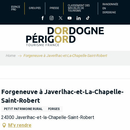
Aller
RANDONNÉE
CLASSEMENT DES
ESPACE
GROUPES
PRESSE
MEUBLÉS DE
EN
au
PRO
TOURISME
DORDOGNE
contenu
principal
Home
Forgeneuve à Javerlhac-et-La-Chapelle-Saint-Robert
Forgeneuve à Javerlhac-et-La-Chapelle-
Saint-Robert
PETIT PATRIMOINE RURAL
FORGES
24300 Javerlhac-et-la-Chapelle-Saint-Robert
M'y rendre