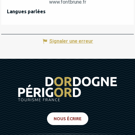
www.fontbrune.fr
Langues parlées
Langues parlées
Signaler une erreur
NOUS ÉCRIRE