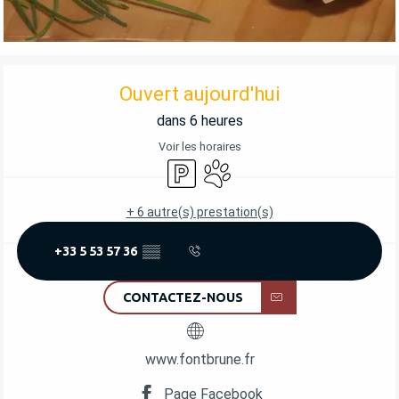
OUVERTURE ET COORDONNÉES
Ouvert aujourd'hui
dans 6 heures
Voir les horaires
Parking
Animaux acceptés
+ 6 autre(s) prestation(s)
+33 5 53 57 36
▒▒
CONTACTEZ-NOUS
www.fontbrune.fr
Page Facebook