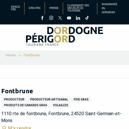
Aller
RANDONNÉE
CLASSEMENT DES
ESPACE
GROUPES
PRESSE
MEUBLÉS DE
EN
au
PRO
TOURISME
DORDOGNE
contenu
principal
Home
Fontbrune
Fontbrune
PRODUCTEUR
PRODUCTEUR ARTISANAL
FOIE GRAS
PRODUITS DE CANARDS GRAS
VOLAILLES
1110 rte de fontbrune, Fontbrune, 24520 Saint-Germain-et-
Mons
M'y rendre