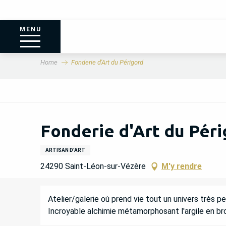
MENU
Home
Fonderie d'Art du Périgord
Fonderie d'Art du Pér
ARTISAN D'ART
24290 Saint-Léon-sur-Vézère
M'y rendre
DESCRIPTION
Atelier/galerie où prend vie tout un univers très p
Incroyable alchimie métamorphosant l'argile en br