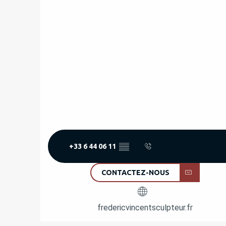
+33 6 44 06 11
▒▒
CONTACTEZ-NOUS
fredericvincentsculpteur.fr