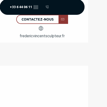
+33 6 44 06 11
▒▒
CONTACTEZ-NOUS
fredericvincentsculpteur.fr