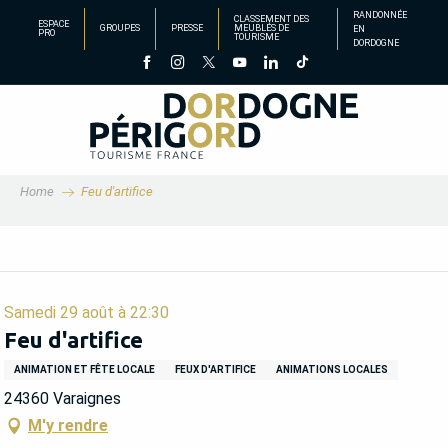
Aller
RANDONNÉE
CLASSEMENT DES
ESPACE
GROUPES
PRESSE
MEUBLÉS DE
EN
au
PRO
TOURISME
DORDOGNE
contenu
principal
Home
Feu d'artifice
Samedi 29 août à 22:30
Feu d'artifice
ANIMATION ET FÊTE LOCALE
FEUX D'ARTIFICE
ANIMATIONS LOCALES
24360 Varaignes
M'y rendre