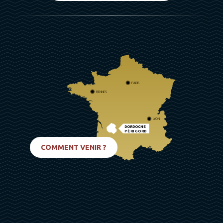
PARIS
RENNES
LYON
DORDOGNE
PÉRIGORD
BIARRITZ
COMMENT VENIR ?