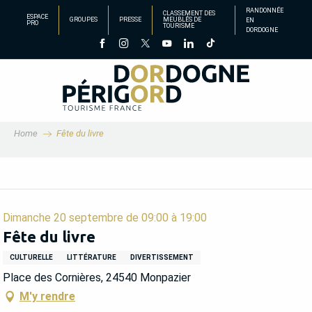
Aller
RANDONNÉE
CLASSEMENT DES
ESPACE
GROUPES
PRESSE
MEUBLÉS DE
EN
au
PRO
TOURISME
DORDOGNE
contenu
principal
Home
Fête du livre
Dimanche 20 septembre de 09:00 à 19:00
Fête du livre
CULTURELLE
LITTÉRATURE
DIVERTISSEMENT
Place des Cornières, 24540 Monpazier
M'y rendre