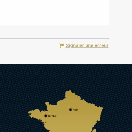
Signaler une erreur
PARIS
RENNES