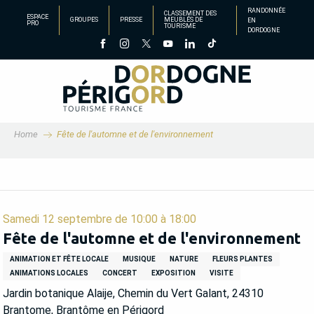
Aller
RANDONNÉE
CLASSEMENT DES
ESPACE
GROUPES
PRESSE
MEUBLÉS DE
EN
au
PRO
TOURISME
DORDOGNE
contenu
principal
Home
Fête de l'automne et de l'environnement
Samedi 12 septembre de 10:00 à 18:00
Fête de l'automne et de l'environnement
ANIMATION ET FÊTE LOCALE
MUSIQUE
NATURE
FLEURS PLANTES
ANIMATIONS LOCALES
CONCERT
EXPOSITION
VISITE
Jardin botanique Alaije, Chemin du Vert Galant, 24310
Brantome, Brantôme en Périgord