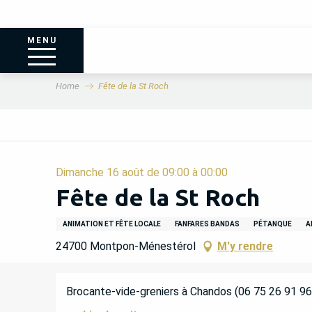
MENU
Home
Fête de la St Roch
Dimanche 16 août de 09:00 à 00:00
Fête de la St Roch
ANIMATION ET FÊTE LOCALE
FANFARES BANDAS
PÉTANQUE
A
24700 Montpon-Ménestérol
M'y rendre
DESCRIPTION
Brocante-vide-greniers à Chandos (06 75 26 91 96) 