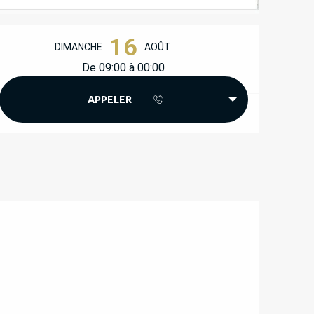
OUVERTURE ET COORD
16
DIMANCHE
AOÛT
De 09:00 à 00:00
APPELER