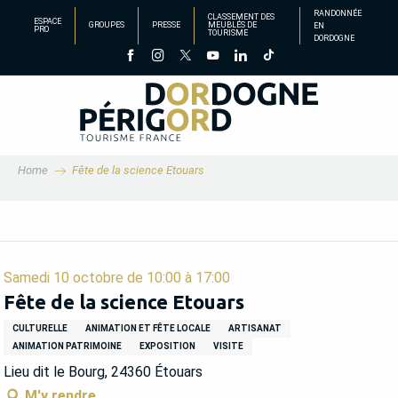
Aller
RANDONNÉE
CLASSEMENT DES
ESPACE
GROUPES
PRESSE
MEUBLÉS DE
EN
au
PRO
TOURISME
DORDOGNE
contenu
principal
Home
Fête de la science Etouars
Samedi 10 octobre de 10:00 à 17:00
Fête de la science Etouars
CULTURELLE
ANIMATION ET FÊTE LOCALE
ARTISANAT
ANIMATION PATRIMOINE
EXPOSITION
VISITE
Lieu dit le Bourg, 24360 Étouars
M'y rendre