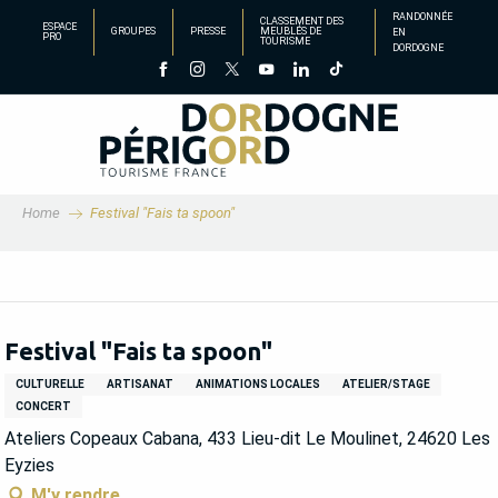
Aller
RANDONNÉE
CLASSEMENT DES
ESPACE
GROUPES
PRESSE
MEUBLÉS DE
EN
au
PRO
TOURISME
DORDOGNE
contenu
principal
Home
Festival "Fais ta spoon"
Festival "Fais ta spoon"
CULTURELLE
ARTISANAT
ANIMATIONS LOCALES
ATELIER/STAGE
CONCERT
Ateliers Copeaux Cabana, 433 Lieu-dit Le Moulinet, 24620 Les
Eyzies
M'y rendre