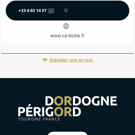
+33 6 63 14 37
▒▒
www.ca-biche.fr
Signaler une erreur