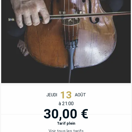
OUVERTURE ET COORDONNÉES
13
JEUDI
AOÛT
à 21:00
30,00 €
Tarif plein
Voir tous les tarifs