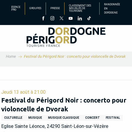
Aller
RANDONNÉE
CLASSEMENT DES
ESPACE
GROUPES
PRESSE
MEUBLÉS DE
EN
au
PRO
TOURISME
DORDOGNE
contenu
principal
Home
Festival du Périgord Noir : concerto pour violoncelle de Dvorak
Jeudi 13 août à 21:00
Festival du Périgord Noir : concerto pour
violoncelle de Dvorak
CULTURELLE
MUSIQUE
MUSIQUE CLASSIQUE
CONCERT
FESTIVAL
Eglise Sainte Léonce, 24290 Saint-Léon-sur-Vézère