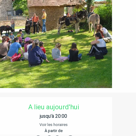
OUVERTURE ET COORD
A lieu aujourd'hui
jusqu'à 20:00
Voir les horaires
À partir de