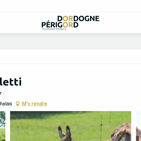
letti
T
halais
M'y rendre