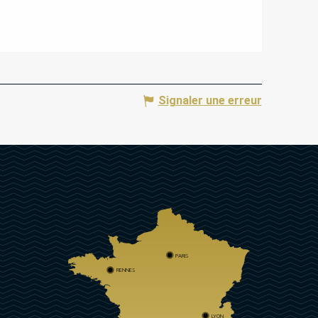
Signaler une erreur
PARIS
RENNES
LYON