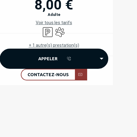
8,00 €
Adulte
Voir tous les tarifs
Parking
Animaux acceptés
+ 1 autre(s) prestation(s)
APPELER
CONTACTEZ-NOUS