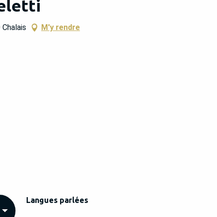
letti
 Chalais
M'y rendre
Langues parlées
Langues parlées