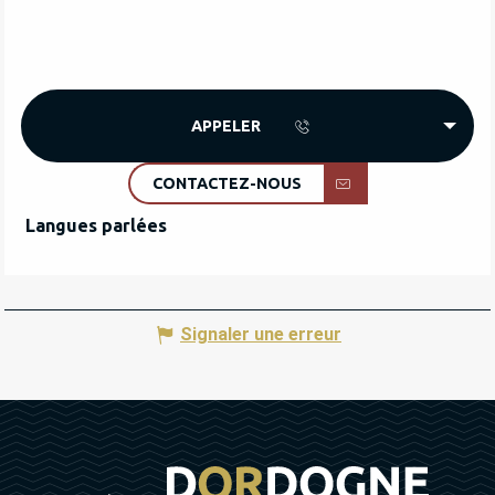
APPELER
CONTACTEZ-NOUS
Langues parlées
Langues parlées
Signaler une erreur