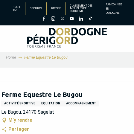
Aller
RANDONNÉE
CLASSEMENT DES
ESPACE
GROUPES
PRESSE
MEUBLÉS DE
EN
au
PRO
TOURISME
DORDOGNE
contenu
principal
Home
Ferme Equestre Le Bugou
Ferme Equestre Le Bugou
ACTIVITÉ SPORTIVE
EQUITATION
ACCOMPAGNEMENT
Le Bugou, 24170 Sagelat
M'y rendre
Partager