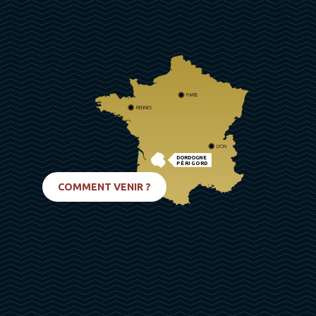
PARIS
RENNES
LYON
DORDOGNE
PÉRIGORD
BIARRITZ
COMMENT VENIR ?