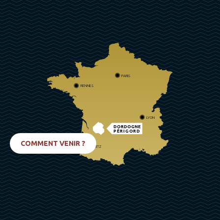
PARIS
RENNES
LYON
DORDOGNE
PÉRIGORD
COMMENT VENIR ?
BIARRITZ