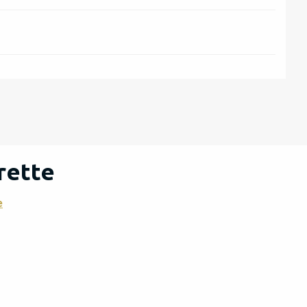
rette
e