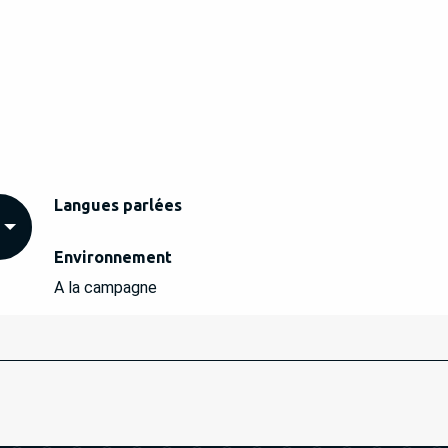
Langues parlées
Langues parlées
Environnement
Environnement
A la campagne