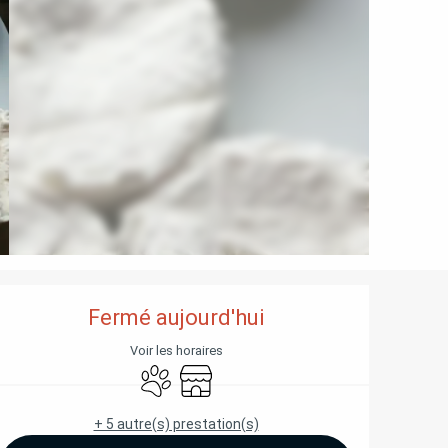
OUVERTURE ET COORD
Fermé aujourd'hui
Voir les horaires
Animaux acceptés
Boutique
+ 5 autre(s) prestation(s)